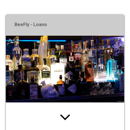
X
BeeFly - Loano