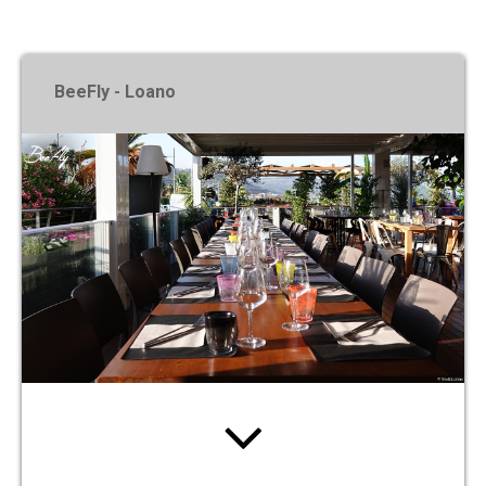
X
BeeFly - Loano